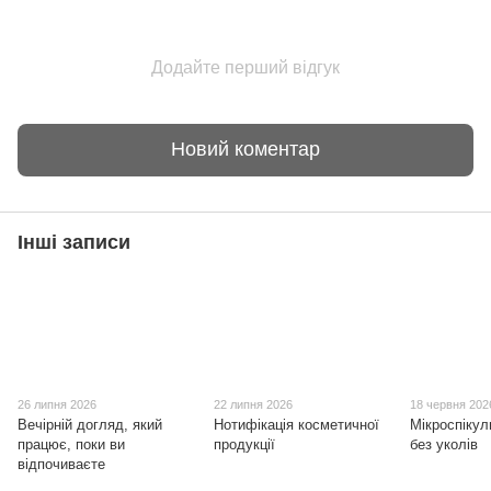
Додайте перший відгук
Новий коментар
Інші записи
26 липня 2026
22 липня 2026
18 червня 202
Вечірній догляд, який
Нотифікація косметичної
Мікроспікули
працює, поки ви
продукції
без уколів
відпочиваєте