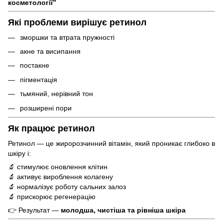
косметології”
Які проблеми вирішує ретинол
зморшки та втрата пружності
акне та висипання
постакне
пігментація
тьмяний, нерівний тон
розширені пори
Як працює ретинол
Ретинол — це жиророзчинний вітамін, який проникає глибоко в
шкіру і:
🔬 стимулює оновлення клітин
🔬 активує вироблення колагену
🔬 нормалізує роботу сальних залоз
🔬 прискорює регенерацію
👉 Результат —
молодша, чистіша та рівніша шкіра