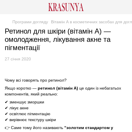
Програми догляду
Вітамін А в косметичних засобах для дог
Ретинол для шкіри (вітамін A) —
омолодження, лікування акне та
пігментації
27 січня 2020
Чому всі говорять про ретинол?
Якщо коротко —
ретинол (вітамін A)
це один із небагатьох
компонентів, який реально:
✔ зменшує зморшки
✔ лікує акне
✔ освітлює пігментацію
✔ вирівнює текстуру шкіри
👉 Саме тому його називають
“золотим стандартом у