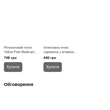
Ретиноловий пілінг
Інтенсивна нічна
Yellow Peel Medicare
сироватка з вітаміном
Professional
А RETINOL SERUM
748 грн
440 грн
0,6% Medicare
Professional
Купити
Купити
Обговорення