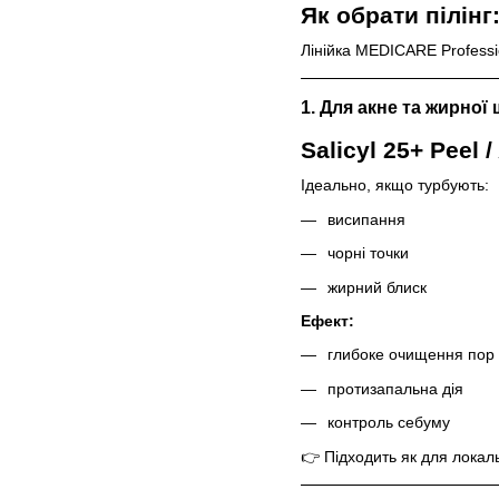
Як обрати пілінг
Лінійка MEDICARE Professi
1. Для акне та жирної 
Salicyl 25+ Peel 
Ідеально, якщо турбують:
висипання
чорні точки
жирний блиск
Ефект:
глибоке очищення пор
протизапальна дія
контроль себуму
👉 Підходить як для локаль