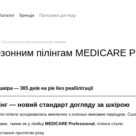
Каталог
Бренди
Програми догляду
Оплата та доставка
Контакти
Гід по всесезонним поверхневим пілінгам
езонним пілінгам MEDICARE Pr
шкіра — 365 днів на рік без реабілітації
інг — новий стандарт догляду за шкірою
тні пілінги асоціювались виключно з осінньо-зимовим періодом. Сьог
и, таким як у лінійці
MEDICARE Professional
, пілінги стали:
стання протягом року