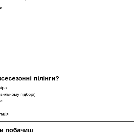
ою
сесезонні пілінги?
кіра
авильному підборі)
не
тація
ти побачиш