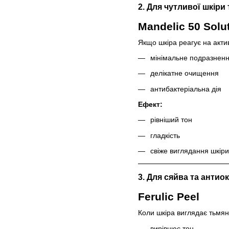
2. Для чутливої шкіри
Mandelic 50 Solu
Якщо шкіра реагує на акти
мінімальне подразнен
делікатне очищення
антибактеріальна дія
Ефект:
рівніший тон
гладкість
свіже виглядання шкіри
3. Для сяйва та антио
Ferulic Peel
Коли шкіра виглядає тьмян
вирівнює тон