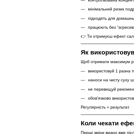
мінімальний ризик под
підходять для домашнь
працюють без “агреси
👉 Ти отримуєш ефект сало
Як використовув
Щоб отримати максимум ре
використовуй 1 разна 
наноси на чисту суху ш
не перевищуй рекомен
обов’язково використо
Регулярність = результат.
Коли чекати ефе
Перші зміни видно вже піс