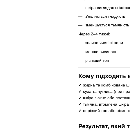
шкіра виглядає свіжіш
з’являється гладкість
зменшується тьмяність
Через 2–4 тижні:
значно чистіші пори
менше висипань
рівніший тон
Кому підходять в
✔ жирна та комбінована ш
✔ суха та чутлива (при пр
✔ шкіра з акне або постак
✔ тьмяна, втомлена шкіра
✔ нерівний тон або пігмен
Результат, який 