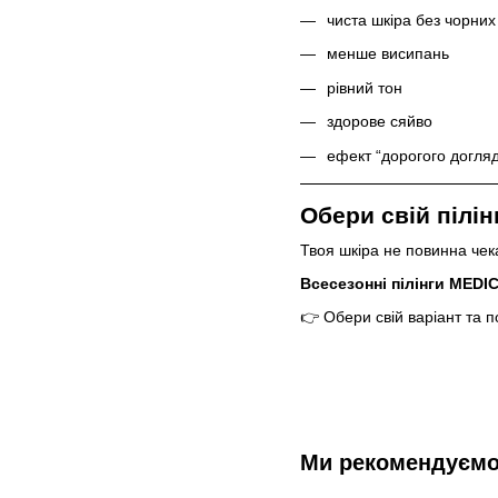
чиста шкіра без чорних
менше висипань
рівний тон
здорове сяйво
ефект “дорогого догляд
Обери свій пілін
Твоя шкіра не повинна чек
Всесезонні пілінги MEDI
👉 Обери свій варіант та п
Ми рекомендуєм