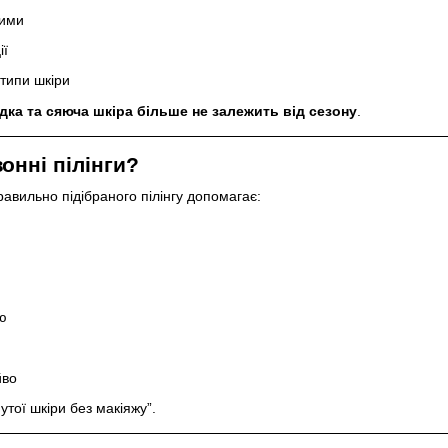
ними
ії
 типи шкіри
адка та сяюча шкіра більше не залежить від сезону
.
онні пілінги?
авильно підібраного пілінгу допомагає:
ю
йво
тої шкіри без макіяжу”.