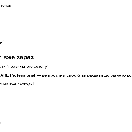
 точок
у”
г вже зараз
ати “правильного сезону”.
CARE Professional — це простий спосіб виглядати доглянуто ко
очни вже сьогодні.
о