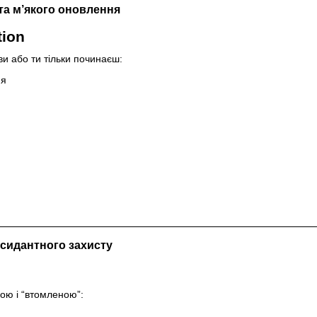
 та м’якого оновлення
tion
ви або ти тільки починаєш:
ня
ксидантного захисту
ою і “втомленою”: