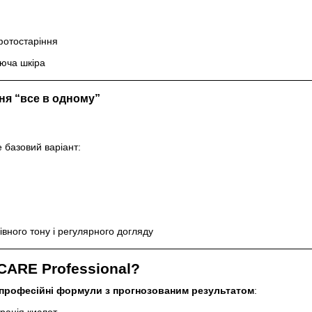
фотостаріння
яюча шкіра
ня “все в одному”
 базовий варіант:
івного тону і регулярного догляду
ARE Professional?
професійні формули з прогнозованим результатом
:
рація кислот