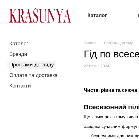
Перейти до основного контенту
Каталог
Каталог
Головна
Програми догляду
Гід по всес
Бренди
Програми догляду
22 квітня 2024
Оплата та доставка
Контакти
Чиста, рівна та сяюча 
Всесезонний піл
Ще кілька років тому кисло
Завдяки сучасним формулам
безпечними для викори