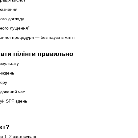
разнення
ого догляду
вного лущення”
нної процедури — без паузи в житті
ати пілінги правильно
зультату:
тиждень
кіру
дований час
вуй SPF вдень
кт?
ля 1–2 застосувань: