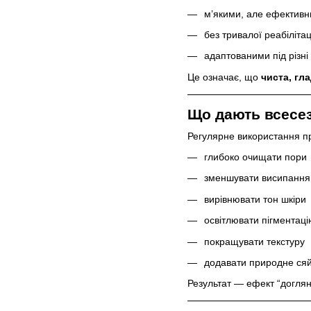
м’якими, але ефектив
без тривалої реабілітац
адаптованими під різні
Це означає, що
чиста, гл
Що дають всесез
Регулярне використання пр
глибоко очищати пори
зменшувати висипання
вирівнювати тон шкіри
освітлювати пігментаці
покращувати текстуру
додавати природне ся
Результат — ефект “догляну