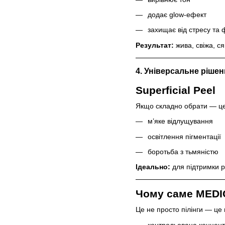
додає glow-ефект
захищає від стресу та 
Результат:
жива, свіжа, с
4. Універсальне рішен
Superficial Peel
Якщо складно обрати — це
м’яке відлущування
освітлення пігментації
боротьба з тьмяністю
Ідеально:
для підтримки р
Чому саме MEDIC
Це не просто пілінги — це
контрольована концент