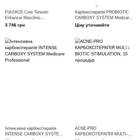
9
FULFACE Core Tension
Карбоксітерапія PROBIOTIC
Enhancer Maxclinic
CARBOXY SYSTEM Medicare
мікрострумовий ліфтинг-
Professional
3 746 грн
Ціну уточнюйте
пристрій для домашнього
догляду + 5 масок
Інтенсивна карбоксітерапія
ACNE-PRO
INTENSE CARBOXY SYSTEM
КАРБОКСІТЕРАПІЯ MULTI-
Medicare Professional
BIOTIC STIMULATION, 15