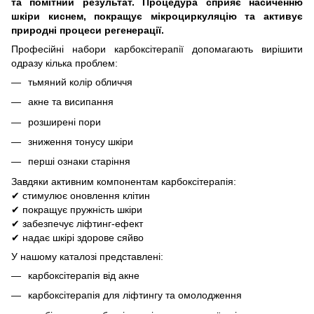
та помітний результат. Процедура сприяє насиченню
шкіри киснем, покращує мікроциркуляцію та активує
природні процеси регенерації.
Професійні набори карбоксітерапії допомагають вирішити
одразу кілька проблем:
тьмяний колір обличчя
акне та висипання
розширені пори
зниження тонусу шкіри
перші ознаки старіння
Завдяки активним компонентам карбоксітерапія:
✔ стимулює оновлення клітин
✔ покращує пружність шкіри
✔ забезпечує ліфтинг-ефект
✔ надає шкірі здорове сяйво
У нашому каталозі представлені:
карбоксітерапія від акне
карбоксітерапія для ліфтингу та омолодження