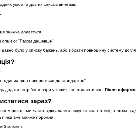
адних умов та довгих списків винятків.
ь:
 ця знижка додається.
з опцією: "Разом дешевше".
о давно було у списку бажань, або зібрати повноцінну систему догля
иція?
0
 години» ціна повернеться до стандартної.
ь додати потрібні товари у кошик і не втрачати час.
Після оформле
истатися зараз?
акономірність: ми часто відкладаємо покупки «на потім», а потім зг
а пінка вже майже порожня.
ний момент: