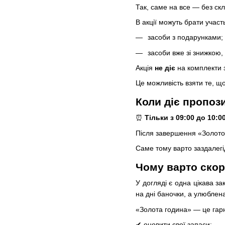
Так, саме на все — без скл
В акції можуть брати участ
засоби з подарунками;
засоби вже зі знижкою,
Акція
не діє
на комплекти 
Це можливість взяти те, щ
Коли діє пропоз
⏰
Тільки з 09:00 до 10:0
Після завершення «Золотої
Саме тому варто заздалегід
Чому варто скор
У догляді є одна цікава з
на дні баночки, а улюблен
«Золота година» — це гар
✔ оновити свої запаси;