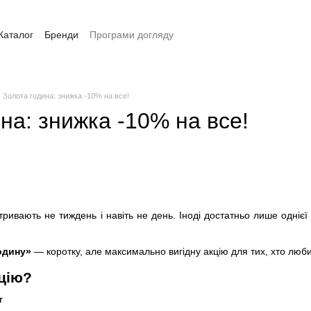
Каталог
Бренди
Програми догляду
Оплата та доставка
Контакти
Золота година: знижка -10% на все!
на: знижка -10% на все!
 тривають не тиждень і навіть не день. Іноді достатньо лише одні
одину»
— коротку, але максимально вигідну акцію для тих, хто люб
цію?
т