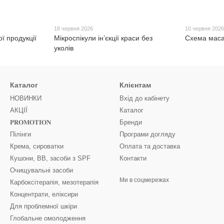
18 червня 2026
10 червня 202
ї продукції
Мікроспікули ін’єкції краси без
Схема маса
уколів
Каталог
Клієнтам
НОВИНКИ
Вхід до кабінету
АКЦІЇ
Каталог
𝐏𝐑𝐎𝐌𝐎𝐓𝐈𝐎𝐍
Бренди
Пілінги
Програми догляду
Крема, сироватки
Оплата та доставка
Кушони, ВВ, засоби з SPF
Контакти
Очищувальні засоби
Ми в соцмережах
Карбоксітерапія, мезотерапія
Концентрати, еліксири
Для проблемної шкіри
Глобальне омолодження