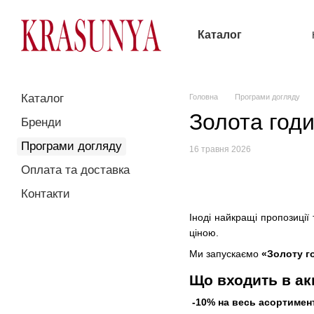
Перейти до основного контенту
Каталог
Каталог
Головна
Програми догляду
Золота годи
Бренди
Програми догляду
16 травня 2026
Оплата та доставка
Контакти
Іноді найкращі пропозиції
ціною.
Ми запускаємо
«Золоту г
Що входить в ак
-10% на весь асортимен