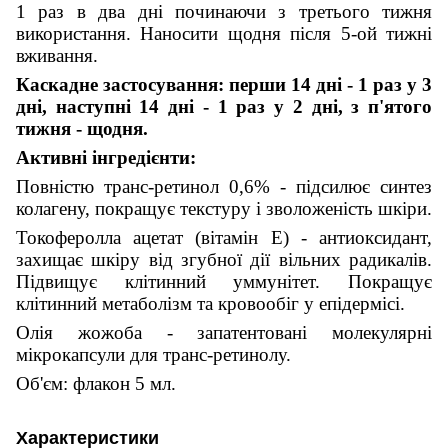
1 раз в два дні починаючи з третього тижня
використання. Наносити щодня після 5-ой тижні
вживання.
Каскадне застосування: перши 14 дні - 1 раз у 3
дні, наступні 14 дні - 1 раз у 2 дні, з п'ятого
тижня - щодня.
Активні інгредієнти:
Повністю транс-ретинол 0,6% - підсилює синтез
колагену, покращує текстуру і зволоженість шкіри.
Токоферолла ацетат (вітамін Е) - антиоксидант,
захищає шкіру від згубної дії вільних радикалів.
Підвищує клітинний уммунітет. Покращує
клітинний метаболізм та кровообіг у епідермісі.
Олія жожоба - запатентовані молекулярні
мікрокапсули для транс-ретинолу.
Об'єм: флакон 5 мл.
Характеристики