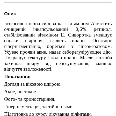
Опис
Інтенсивна нічна сироватка з вітаміном А містить
очищений інкапсульований 0,6% ретинол,
стабілізований вітаміном Е. Сиворотка зменшує
ознаки старіння, в'ялість шкіри. Освітлює
гіперпігментацію, бореться з гіперкератозом.
Усуває прояви акне, надає себорегулірующєє дію.
Покращує текстуру і колір шкіри. Масло жожоба
захищає шкіру від пересушування, залишає
відчуття зволоженості.
Показання:
Догляд за віковою шкірою.
Акне, постакне.
Фото- та хроностаріння.
Гіперпігментація, застійні плями.
Підготовка до курсу лікування пілінгами.