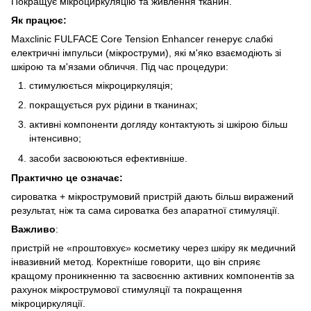
Покращує мікроциркуляцію та живлення тканин.
Як працює:
Maxclinic FULFACE Core Tension Enhancer генерує слабкі
електричні імпульси (мікроструми), які м'яко взаємодіють зі
шкірою та м'язами обличчя. Під час процедури:
стимулюється мікроциркуляція;
покращується рух рідини в тканинах;
активні компоненти догляду контактують зі шкірою більш
інтенсивно;
засоби засвоюються ефективніше.
Практично це означає:
сироватка + мікрострумовий пристрій дають більш виражений
результат, ніж та сама сироватка без апаратної стимуляції.
Важливо
:
пристрій не «проштовхує» косметику через шкіру як медичний
інвазивний метод. Коректніше говорити, що він сприяє
кращому проникненню та засвоєнню активних компонентів за
рахунок мікрострумової стимуляції та покращення
мікроциркуляції.