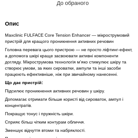
До обраного
Опис
Maxclinic FULFACE Core Tension Enhancer — мікрострумовий
пристрій для кращого проникнення активних речовин
Головна перевага цього пристрою — не просто ліфтинг-ефект,
а допомога шкірі краще засвоювати активні компоненти
догляду. Мікрострумова технологія м'яко стимулює шкіру та
створює умови, за яких сироватки, ампули та інші засоби
працюють ефективніше, ніж при звичайному нанесенні.
Що дає пристрій:
Підсилює проникнення активних речовин у шкіру.
Допомагає отримати більше користі від сироваток, ампул і
концентратів.
Покращує тонус і пружність шкіри.
Сприяє більш чітким контурам обличчя.
Зменшує відчуття втоми та набряклості.