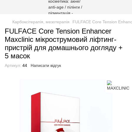
Карбоксітерапія, мезотерапія
FULFACE Core Tension Enhance
FULFACE Core Tension Enhancer
Maxclinic мікрострумовий ліфтинг-
пристрій для домашнього догляду +
5 масок
Артикул:
44
Написати відгук