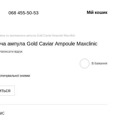
068 455-50-53
Мій кошик
вна та зволожуюча ампула Gold Caviar Ampoule Maxclinic
а ампула Gold Caviar Ampoule Maxclinic
Написати відгук
В бажання
опичувальної знижки
иться
NIC