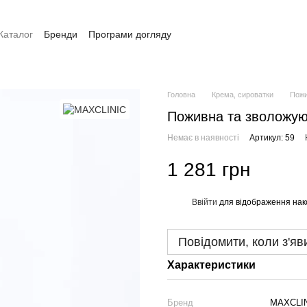
Каталог
Бренди
Програми догляду
Оплата та доставка
Контакти
Головна
Крема, сироватки
Пожи
Поживна та зволожуюч
Немає в наявності
Артикул: 59
1 281 грн
Ввійти
для відображення нак
%
Повідомити, коли з'яв
Характеристики
Бренд
MAXCLI