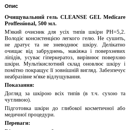
Опис
Очищувальний гель
CLEANSE GEL Medicare
Proffessional, 500 мл.
М'який очисник для усіх типів шкіри РН=5,2.
Володіє консистенцією легкого гелю. Не сушить,
не дратує та не зневоднює шкіру. Делікатно
очищає від забруднень, макіяжа і поверхневих
ліпідів, усуває гіперкератоз, вирівнює поверхню
шкіри.
Мультікислотний склад оновлює шкіру і
помітно покращує її зовнішній вигляд. Забезпечує
неабразівне м'яке відлущування.
Показання:
Догляд за шкірою всіх типів (в т.ч. сухою та
чутливою).
Підготовка шкіри до глибокої косметичної або
медичної процедури.
Переваги: