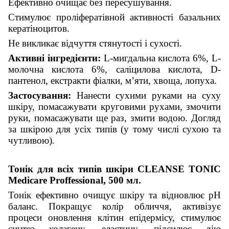
Ефективно очищає без пересушування.
Стимулює проліфератівной активності базальних
кератіноцитов.
Не викликає відчуття стянутості і сухості.
Активні інгредієнти:
L-мигдальна кислота 6%, L-
молочна кислота 6%, саліцилова кислота, D-
пантенол, екстракти фіалки, м’яти, хвоща, лопуха.
Застосування:
Нанести сухими руками на суху
шкіру, помасажувати круговими рухами, змочити
руки, помасажувати ще раз, змити водою. Догляд
за шкірою для усіх типів (у тому числі сухою та
чутливою).
Тонік для всіх типів шкіри CLEANSE TONIC
Medicare Proffessional, 500 мл.
Тонік ефективно очищує шкіру та відновлює рН
баланс. Покращує колір обличчя, активізує
процеси оновлення клітин епідермісу, стимулює
синтез колагену, еластину, підсилює дію