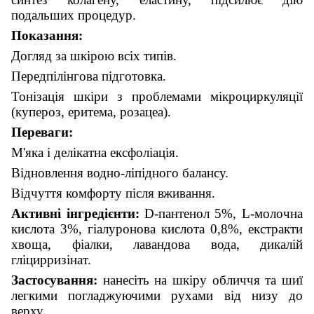
подальших процедур.
Показання:
Д
огляд за шкірою всіх типів.
Передпілінгова підготовка.
Тонізація шкіри з проблемами мікроциркуляції
(купероз, еритема, розацеа).
Переваги:
М'яка і делікатна ексфоліація.
Відновлення водно-ліпідного балансу.
Відчуття комфорту після вживання.
Активні інгредієнти:
D-пантенол 5%, L-молочна
кислота 3%, гіалуронова кислота 0,8%, екстракти
хвоща, фіалки, лавандова вода, дикалій
гліцирризінат.
Застосування:
нанесіть на шкіру обличчя та шиї
легкими погладжуючими рухами від низу до
верху.