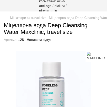
Мініатюри та travel size
Міцелярна вода Deep Cleansing Water 
Міцелярна вода Deep Cleansing
Water Maxclinіc, travel size
Артикул:
128
Написати відгук