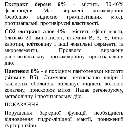
Екстракт берези 6%
- містить 30-46%
флавоноїдів. Має виражені антимікробні
(особливо відносно грампозітівних м.о.),
протизапальні, противірусні властивості.
СО2 екстракт алое 4%
- містить ефірні масла,
близько 20 амінокислот, вітаміни В, З, Е, бета-
каротин, клітковину і інші живильні ферменти та
мкроелементи. Проявляє виражену
ранозагоювальну, протимікробну, протизапальну
дію.
Пантенол 8%
- є похідним пантотенової кислоти
(вітаміну В5). Стимулює регенерацію шкіри і
слизистих оболонок, збільшує міцність волокон
колагену, прискорює мітоз. Надає регенеруючу,
метаболічну і протизапальну дію.
ПОКАЗАННЯ:
Порушення бар'єрної функції, необхідність
відновлення гидро-ліпідної мантії, понижений
тургор шкіри.