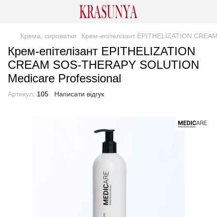
Крема, сироватки
Крем-епітелізант EPITHELIZATION CREA
Крем-епітелізант EPITHELIZATION
CREAM SOS-THERAPY SOLUTION
Medicare Professional
Артикул:
105
Написати відгук