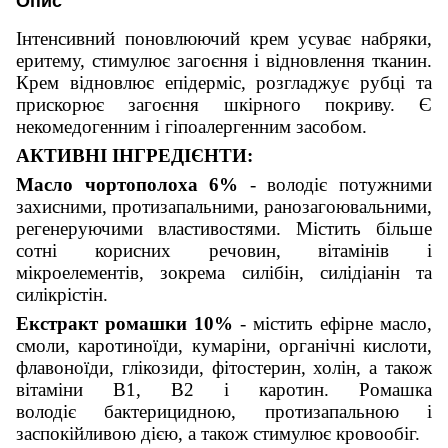
Опис
Інтенсивний поновлюючий крем усуває набряки,
еритему, стимулює загоєння і відновлення тканин.
Крем відновлює епідерміс, розгладжує рубці та
прискорює загоєння шкірного покриву. Є
некомедогенним і гіпоалергенним засобом.
АКТИВНІ ІНГРЕДІЄНТИ:
Масло чортополоха 6%
- володіє потужними
захисними, протизапальними, ранозагоювальними,
регенеруючими властивостями. Містить більше
сотні корисних речовин, вітамінів і
мікроелементів, зокрема силібін, силідіанін та
силікрістін.
Екстракт ромашки 10%
- містить ефірне масло,
смоли, каротиноїди, кумаріни, органічні кислоти,
флавоноїди, глікозиди, фітостерин, холін, а також
вітаміни В1, В2 і каротин. Ромашка
володіє бактерицидною, протизапальною і
заспокійливою дією, а також стимулює кровообіг.